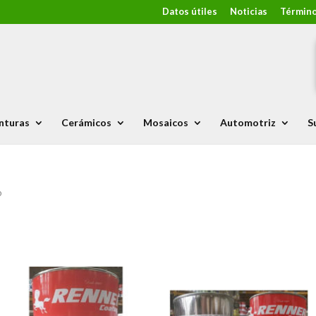
Datos útiles
Noticias
Término
nturas
Cerámicos
Mosaicos
Automotriz
S
o