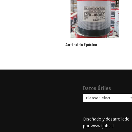
Antioxido Epóxico
Datos Útiles
Diseñado y desarrollado
por
www.ijobs.cl