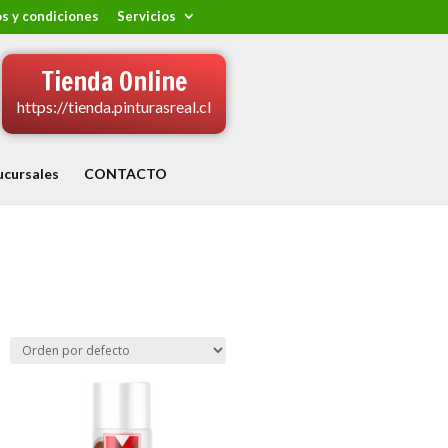
s y condiciones
Servicios
Tienda Online
https://tienda.pinturasreal.cl
ucursales
CONTACTO