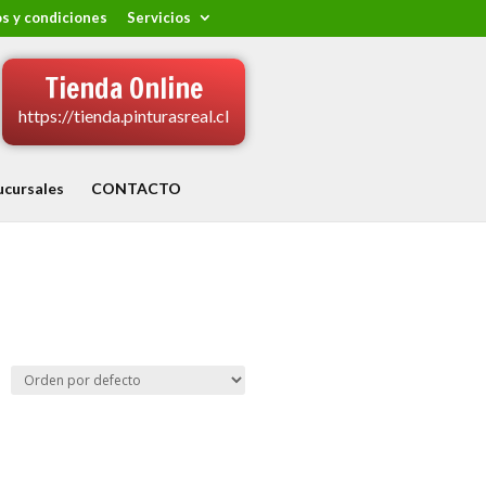
s y condiciones
Servicios
Tienda Online
https://tienda.pinturasreal.cl
ucursales
CONTACTO