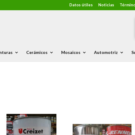
Datos útiles
Noticias
Término
nturas
Cerámicos
Mosaicos
Automotriz
S