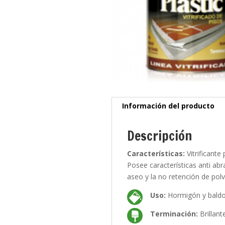
Información del producto
Descripción
Características:
Vitrificante
Posee características anti abra
aseo y la no retención de pol
Uso:
Hormigón y baldo
Terminación:
Brillante