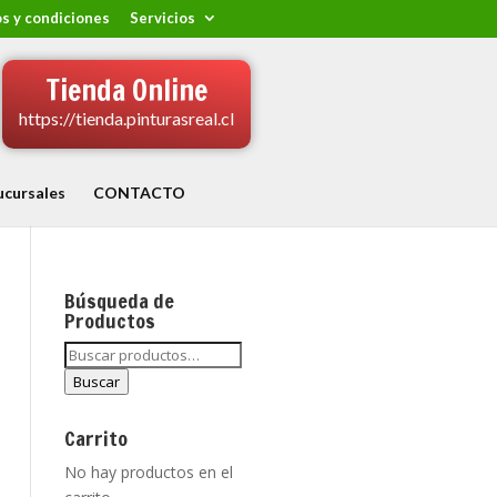
s y condiciones
Servicios
Tienda Online
https://tienda.pinturasreal.cl
ucursales
CONTACTO
Búsqueda de
Productos
Buscar
por:
Buscar
Carrito
No hay productos en el