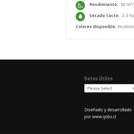
Rendimiento:
30 m²/
Secado tacto:
2-3 hor
Colores disponible:
Incoloro
Datos Útiles
Diseñado y desarrollado
por
www.ijobs.cl