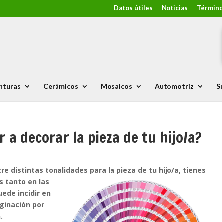
Datos útiles
Noticias
Término
nturas
Cerámicos
Mosaicos
Automotriz
S
 a decorar la pieza de tu hijo/a?
e distintas tonalidades para la pieza de tu hijo/a, tienes
as tanto
en las
ede incidir en
ginación por
n.