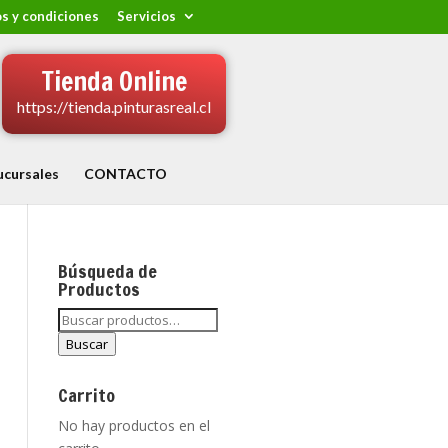
s y condiciones
Servicios
Tienda Online
https://tienda.pinturasreal.cl
ucursales
CONTACTO
Búsqueda de
Productos
Buscar
por:
Buscar
Carrito
No hay productos en el