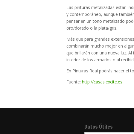
Las pinturas metalizadas están in
y contemporáneo, aunque también p
pensar en un tono metalizado pode
oro/dorado o la plata/gris.
Más que para grandes extensiones,
combinarán mucho mejor en alguna 
que brillarán con una nueva luz. Al 
interior de los armarios o al recib
En Pinturas Real podrás hacer el to
Fuente:
http://casas.excite.es
Datos Útiles