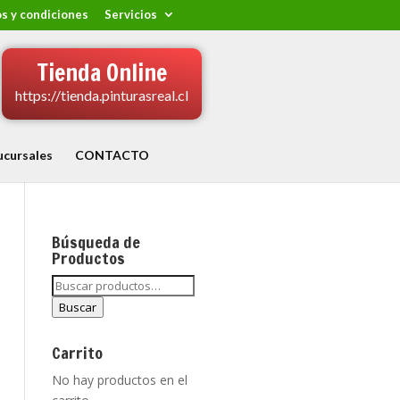
s y condiciones
Servicios
Tienda Online
https://tienda.pinturasreal.cl
ucursales
CONTACTO
Búsqueda de
Productos
Buscar
por:
Buscar
Carrito
No hay productos en el