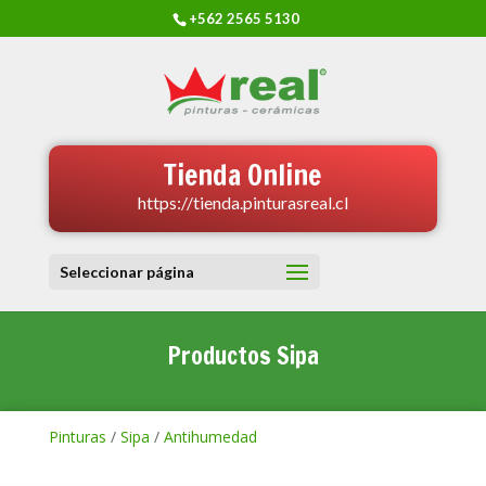
+562 2565 5130
Tienda Online
https://tienda.pinturasreal.cl
Seleccionar página
Productos Sipa
Pinturas
/
Sipa
/
Antihumedad