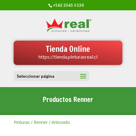
+562 2565 5130
Tienda Online
https://tienda.pinturasreal.cl
Seleccionar página
Productos Renner
Pinturas
/
Renner
/
Antioxido