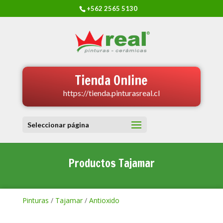
+562 2565 5130
Tienda Online
https://tienda.pinturasreal.cl
Seleccionar página
Productos Tajamar
Pinturas
/
Tajamar
/
Antioxido