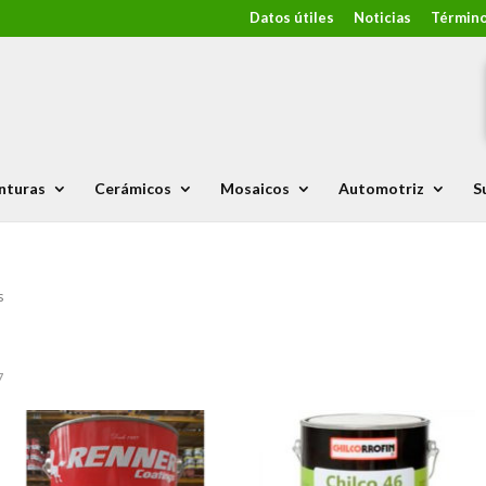
Datos útiles
Noticias
Término
nturas
Cerámicos
Mosaicos
Automotriz
S
s
7