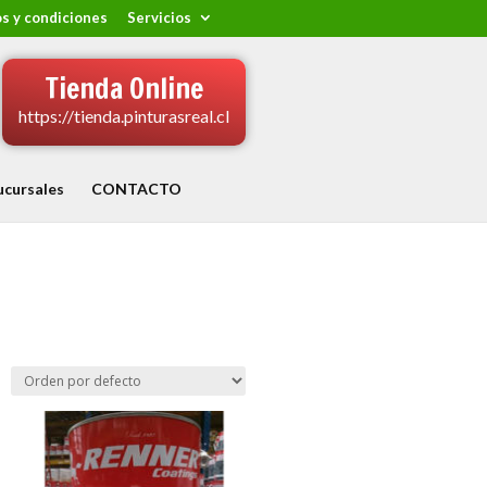
s y condiciones
Servicios
Tienda Online
https://tienda.pinturasreal.cl
ucursales
CONTACTO