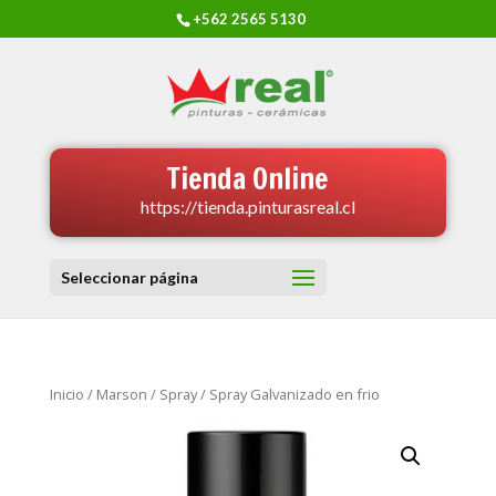
+562 2565 5130
Tienda Online
https://tienda.pinturasreal.cl
Seleccionar página
Inicio
/
Marson
/
Spray
/ Spray Galvanizado en frio