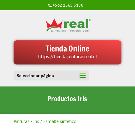
+562 2565 5130
Tienda Online
https://tienda.pinturasreal.cl
Seleccionar página
Productos Iris
Pinturas
/
Iris
/
Esmalte sintético