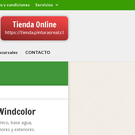
s y condiciones
Servicios
Tienda Online
https://tienda.pinturasreal.cl
ucursales
CONTACTO
Windcolor
ico, base agua,
iores y exteriores.