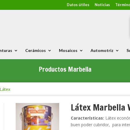
Datos útiles
Noticias
Término
nturas
Cerámicos
Mosaicos
Automotriz
S
Productos Marbella
Látex
Látex Marbella 
Características:
Látex económ
buen poder cubridor, para inter