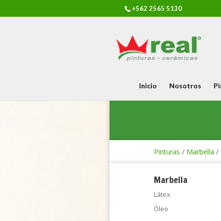
+562 2565 5130
Inicio
Nosotros
Pi
Pinturas
/
Marbella
/
Marbella
Látex
Óleo