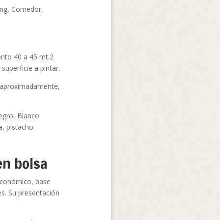
ing, Comedor,
nto 40 a 45 mt.2
uperficie a pintar.
 aproximadamente,
egro, Blanco
a, pistacho.
en bolsa
conómico, base
es. Su presentación