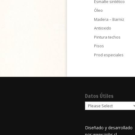
Esmalte sintético
Óleo
Madera – Barniz
Antioxido
Pintura techos
Pisos
Prod especiales
Datos Útiles
Diseñado y desarrollado
por
www.ijobs.cl