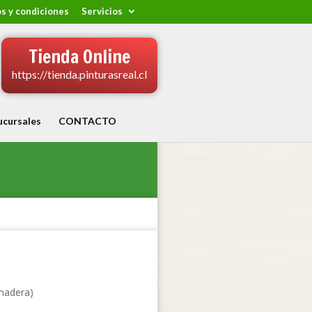
s y condiciones
Servicios
Tienda Online
https://tienda.pinturasreal.cl
ucursales
CONTACTO
(madera)