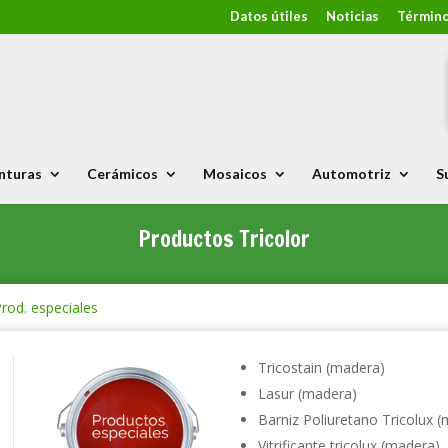
Datos útiles
Noticias
Término
nturas
Cerámicos
Mosaicos
Automotriz
S
Productos Tricolor
rod. especiales
Tricostain (madera)
Lasur (madera)
Barniz Poliuretano Tricolux 
Vitrificante tricolux (madera)