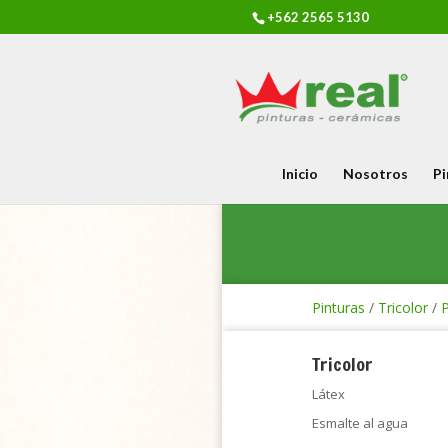
+562 2565 5130
Inicio
Nosotros
Pi
Pinturas
/
Tricolor
/
P
Tricolor
Látex
Esmalte al agua